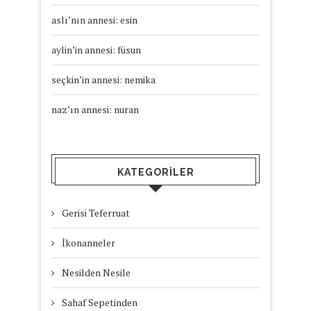
aslı’nın annesi: esin
aylin’in annesi: füsun
seçkin’in annesi: nemika
naz’ın annesi: nuran
KATEGORILER
Gerisi Teferruat
İkonanneler
Nesilden Nesile
Sahaf Sepetinden