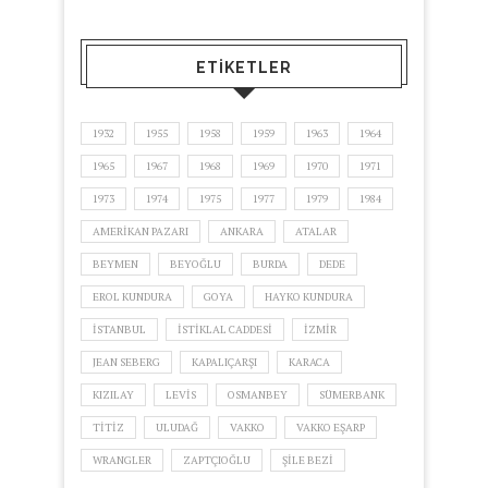
ETIKETLER
1932
1955
1958
1959
1963
1964
1965
1967
1968
1969
1970
1971
1973
1974
1975
1977
1979
1984
AMERIKAN PAZARI
ANKARA
ATALAR
BEYMEN
BEYOĞLU
BURDA
DEDE
EROL KUNDURA
GOYA
HAYKO KUNDURA
ISTANBUL
ISTIKLAL CADDESI
IZMIR
JEAN SEBERG
KAPALIÇARŞI
KARACA
KIZILAY
LEVIS
OSMANBEY
SÜMERBANK
TITIZ
ULUDAĞ
VAKKO
VAKKO EŞARP
WRANGLER
ZAPTÇIOĞLU
ŞILE BEZI