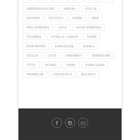
AMERIKAN PAZARI
ANKARA
ATALAR
BEYMEN
BEYOĞLU
BURDA
DEDE
EROL KUNDURA
GOYA
HAYKO KUNDURA
ISTANBUL
ISTIKLAL CADDESI
IZMIR
JEAN SEBERG
KAPALIÇARŞI
KARACA
KIZILAY
LEVIS
OSMANBEY
SÜMERBANK
TITIZ
ULUDAĞ
VAKKO
VAKKO EŞARP
WRANGLER
ZAPTÇIOĞLU
ŞILE BEZI