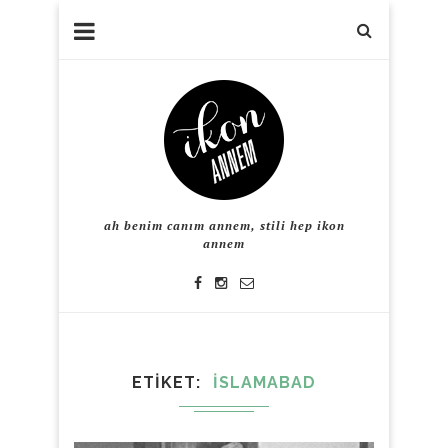
ah benim canım annem, stili hep ikon
annem
ETIKET
ISLAMABAD