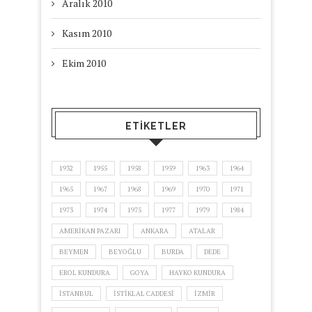
Aralık 2010
Kasım 2010
Ekim 2010
ETIKETLER
1932
1955
1958
1959
1963
1964
1965
1967
1968
1969
1970
1971
1973
1974
1975
1977
1979
1984
AMERIKAN PAZARI
ANKARA
ATALAR
BEYMEN
BEYOĞLU
BURDA
DEDE
EROL KUNDURA
GOYA
HAYKO KUNDURA
ISTANBUL
ISTIKLAL CADDESI
IZMIR