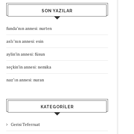
SON YAZILAR
funda’nın annesi: nurten
aslı’nın annesi: esin
aylin’in annesi: füsun
seçkin’in annesi: nemika
naz’ın annesi: nuran
KATEGORILER
Gerisi Teferruat