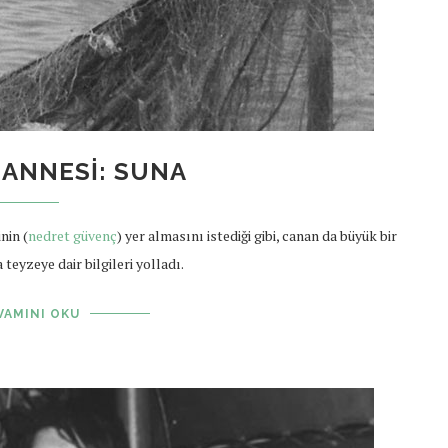
 ANNESI: SUNA
nin (
nedret güvenç
) yer almasını istediği gibi, canan da büyük bir
teyzeye dair bilgileri yolladı.
VAMINI OKU