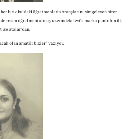
in her biri okuldaki öğretmenlerin branşlarını simgeleyen birer
inde resim öğretmeni olmuş. üzerindeki levi’s marka pantolon ilk
 ise atalar’dan.
acak olan amatör bizler” yazıyor.