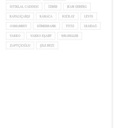
ISTIKLAL CADDESI
IZMIR
JEAN SEBERG
KAPALIÇARŞI
KARACA
KIZILAY
LEVIS
OSMANBEY
SÜMERBANK
TITIZ
ULUDAĞ
VAKKO
VAKKO EŞARP
WRANGLER
ZAPTÇIOĞLU
ŞILE BEZI