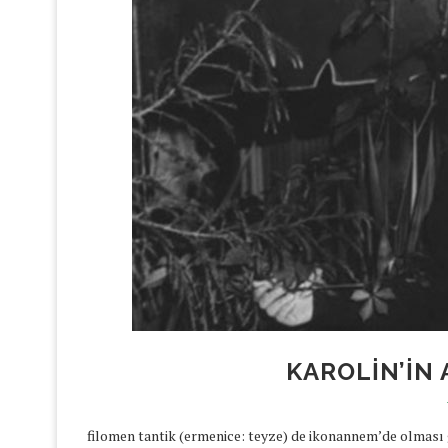
KAROLIN’IN 
filomen tantik (ermenice: teyze) de ikonannem’de olması ge