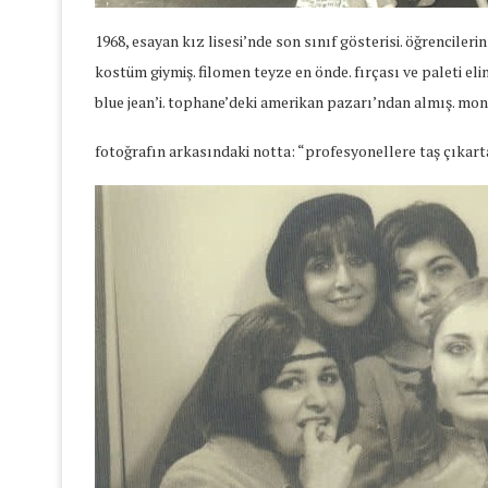
1968, esayan kız lisesi’nde son sınıf gösterisi. öğrenciler
kostüm giymiş. filomen teyze en önde. fırçası ve paleti el
blue jean’i. tophane’deki amerikan pazarı’ndan almış. mont
fotoğrafın arkasındaki notta: “profesyonellere taş çıkart