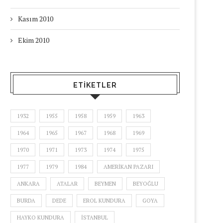
Kasım 2010
Ekim 2010
ETIKETLER
1932
1955
1958
1959
1963
1964
1965
1967
1968
1969
1970
1971
1973
1974
1975
1977
1979
1984
AMERIKAN PAZARI
ANKARA
ATALAR
BEYMEN
BEYOĞLU
BURDA
DEDE
EROL KUNDURA
GOYA
HAYKO KUNDURA
ISTANBUL