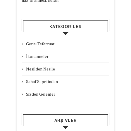
naz’ın annesi: nuran
KATEGORILER
Gerisi Teferruat
İkonanneler
Nesilden Nesile
Sahaf Sepetinden
Sizden Gelenler
ARŞIVLER