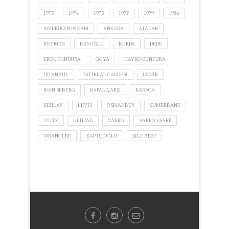
1973
1974
1975
1977
1979
1984
AMERIKAN PAZARI
ANKARA
ATALAR
BEYMEN
BEYOĞLU
BURDA
DEDE
EROL KUNDURA
GOYA
HAYKO KUNDURA
ISTANBUL
ISTIKLAL CADDESI
IZMIR
JEAN SEBERG
KAPALIÇARŞI
KARACA
KIZILAY
LEVIS
OSMANBEY
SÜMERBANK
TITIZ
ULUDAĞ
VAKKO
VAKKO EŞARP
WRANGLER
ZAPTÇIOĞLU
ŞILE BEZI