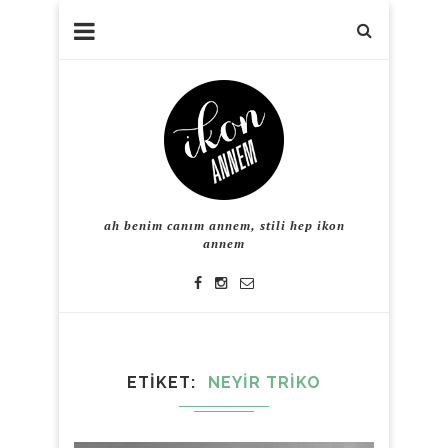
ah benim canım annem, stili hep ikon
annem
ETIKET
NEYIR TRIKO