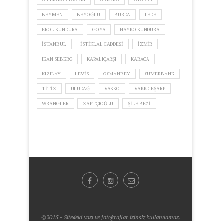
BEYMEN
BEYOĞLU
BURDA
DEDE
EROL KUNDURA
GOYA
HAYKO KUNDURA
ISTANBUL
ISTIKLAL CADDESI
IZMIR
JEAN SEBERG
KAPALIÇARŞI
KARACA
KIZILAY
LEVIS
OSMANBEY
SÜMERBANK
TITIZ
ULUDAĞ
VAKKO
VAKKO EŞARP
WRANGLER
ZAPTÇIOĞLU
ŞILE BEZI
©2015 - Sitedeki yazı ve fotoğraflar izinsiz kullanılamaz.