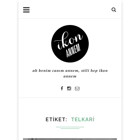
ah benim canım annem, stili hep ikon
annem
ETIKET
TELKARI