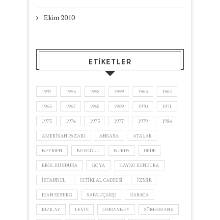
Ekim 2010
ETIKETLER
1932
1955
1958
1959
1963
1964
1965
1967
1968
1969
1970
1971
1973
1974
1975
1977
1979
1984
AMERIKAN PAZARI
ANKARA
ATALAR
BEYMEN
BEYOĞLU
BURDA
DEDE
EROL KUNDURA
GOYA
HAYKO KUNDURA
ISTANBUL
ISTIKLAL CADDESI
IZMIR
JEAN SEBERG
KAPALIÇARŞI
KARACA
KIZILAY
LEVIS
OSMANBEY
SÜMERBANK