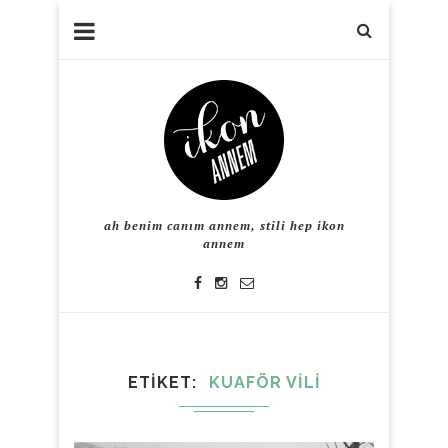
ah benim canım annem, stili hep ikon
annem
ETIKET
KUAFÖR VILI