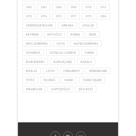
1965
1967
1968
1969
1970
1971
1973
1974
1975
1977
1979
1984
AMERIKAN PAZARI
ANKARA
ATALAR
BEYMEN
BEYOĞLU
BURDA
DEDE
EROL KUNDURA
GOYA
HAYKO KUNDURA
ISTANBUL
ISTIKLAL CADDESI
IZMIR
JEAN SEBERG
KAPALIÇARŞI
KARACA
KIZILAY
LEVIS
OSMANBEY
SÜMERBANK
TITIZ
ULUDAĞ
VAKKO
VAKKO EŞARP
WRANGLER
ZAPTÇIOĞLU
ŞILE BEZI